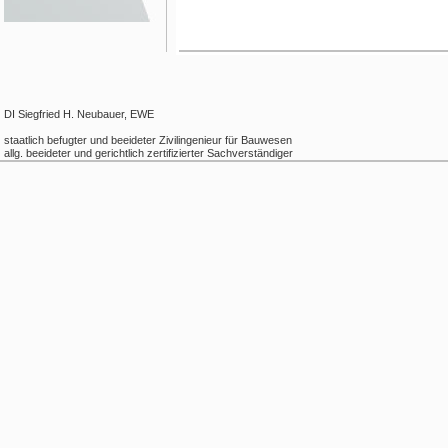
DI Siegfried H. Neubauer, EWE
staatlich befugter und beeideter Zivilingenieur für Bauwesen
allg. beeideter und gerichtlich zertifizierter Sachverständiger