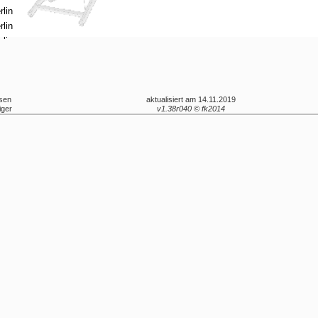
esen
aktualisiert am 14.11.2019
iger
v1.38r040 © fk2014