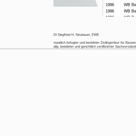
DI Siegfried H. Neubauer, EWE
staatlich befugter und beeideter Zivilingenieur für Bauw
allg. beeideter und gerichtlich zertifizierter Sachverständ