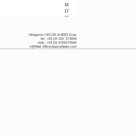
Ulmgasse 14/C/29, A-8053 Graz
tel.: +43 (0) 316 273666
mob.: +43 (0) 6769273666
e@Mail: office(at)pruefplan.com